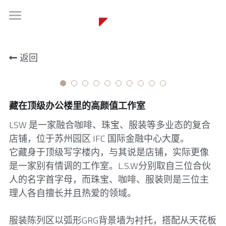
PROFILE
返回
PROJECTS
HONORS
藏在顶级办公楼里的高颜值工作室
PRESS
LSW 是一家融合咖啡、珠宝、服装等多业态的复合
TEAM
店铺，位于苏州园区 IFC 国际金融中心大厦。
它藏身于顶级写字楼内，与其说是店铺，实际更像
VIEW
是一家别有情调的工作室。L.S.W分别取自三位合伙
CAREERS
人的名字首字母，而珠宝、咖啡、服装则是三位主
理人各自擅长并且热爱的领域。
CONTACTS
服装陈列区以弧形GRG背景墙为衬托，搭配从天花板